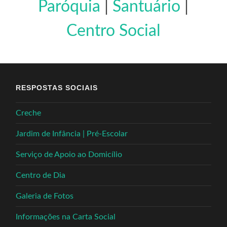
Paróquia
|
Santuário
|
Centro Social
RESPOSTAS SOCIAIS
Creche
Jardim de Infância | Pré-Escolar
Serviço de Apoio ao Domicílio
Centro de Dia
Galeria de Fotos
Informações na Carta Social