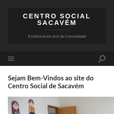
CENTRO SOCIAL
SACAVÉM
Existência em prol da Comunidade
Toggle
Toggle
search
mobile
field
menu
Sejam Bem-Vindos ao site do
Centro Social de Sacavém