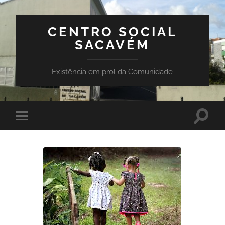
CENTRO SOCIAL
SACAVÉM
Existência em prol da Comunidade
Toggle
Toggle
search
mobile
field
menu