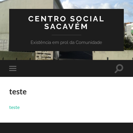
CENTRO SOCIAL
SACAVÉM
Existência em prol da Comunidade
Toggle
Toggle
search
mobile
field
menu
teste
teste