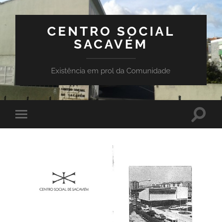
CENTRO SOCIAL
SACAVÉM
Existência em prol da Comunidade
Toggle
Toggle
search
mobile
field
menu